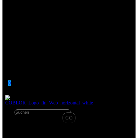
0
✕
GO