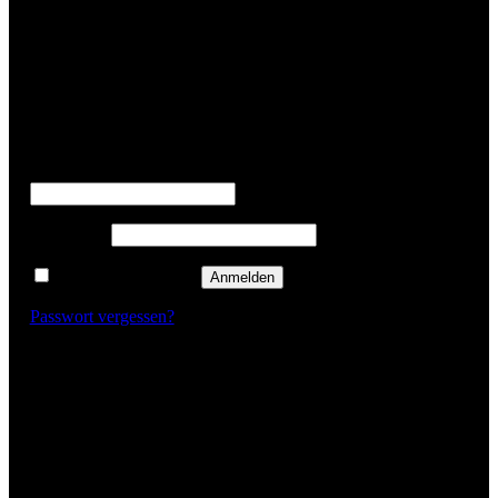
✕
Login
Benutzername oder E-Mail-Adresse
*
Passwort
*
Angemeldet bleiben
Anmelden
Passwort vergessen?