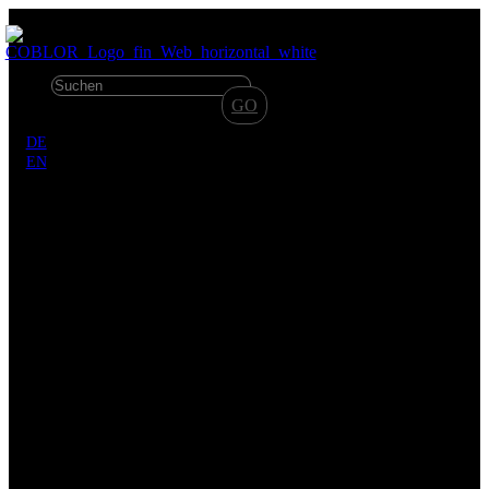
✕
GO
DE
EN